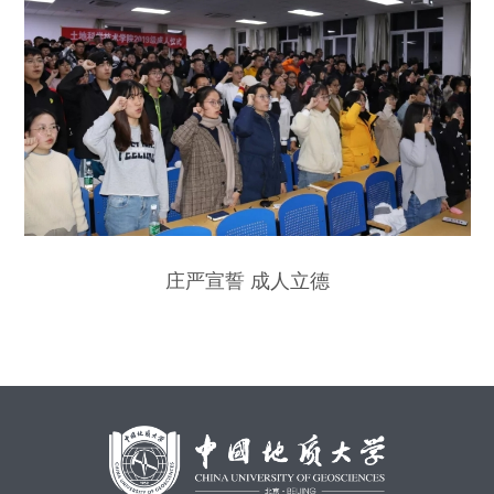
庄严宣誓 成人立德