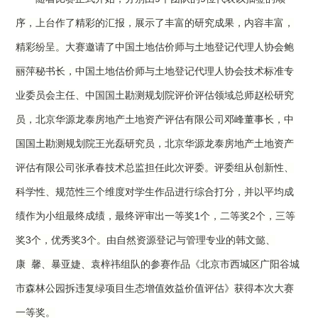
序，上台作了精彩的汇报，展示了丰富的研究成果，内容丰富，
精彩纷呈。大赛邀请了
中国土地估价师与土地登记代理人协会
鲍
丽萍
秘书长
，
中国土地估价师与土地登记代理人协会技术标准专
业委员会主任
、中国国土勘测规划院
评价评估领域总师
赵
松研究
员
，
北京华源龙泰房地产土地资产评估有限公司
邓
峰董事长
，
中
国国土勘测规划院
王光磊
研究员
，
北京华源龙泰房地产土地资产
评估有限公司
张承春
技术总监
担任此次评委。评委组从创新性、
科学性、规范性三个维度对学生作品进行综合打分，并以平均成
1
2
绩作为小组最终成绩，最终评审出
一等奖
个，二等奖
个，三等
3
3
奖
个，
优秀奖
个。
由自然资源登记与管理专业的韩文懿、
康
馨
、暴亚婕、袁梓祎组队的参赛作品《北京市西城区广阳谷城
市森林公园拆违复绿项目生态增值效益价值评估》获得本次大赛
一等奖。