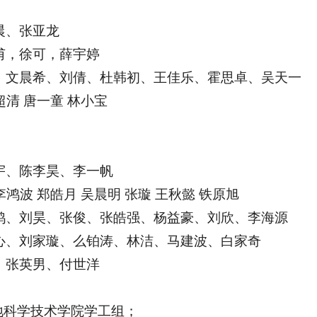
晨、张亚龙
甫，徐可，薛宇婷
、文晨希、刘倩、杜韩初、王佳乐、霍思卓、吴天一
超清 唐一童 林小宝
宇、陈李昊、李一帆
李鸿波 郑皓月 吴晨明 张璇 王秋懿 铁原旭
鸿、刘昊、张俊、张皓强、杨益豪、刘欣、李海源
心、刘家璇、么铂涛、林洁、马建波、白家奇
、张英男、付世洋
地科学技术学院学工组；