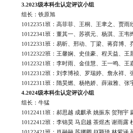
3.2023
级本科生认定评议小组
组长：铁原旭
10122351
班：高菲菲、王桐、王聿之、贾雨
10122341
班：董其一、苏祺元、杨淇、王韦
10122331
班：易昕、邢动、丁梁、蒋弈博、
10122322
班：王馨娴、史佳豪、程天益、王
10122321
班：李时雨、金佳慧、王一鸣、王
10122312
班：刘李博祯、罗瑞婷、詹永祥、
10122311
班：隋昊燃、杨艳娇、薛淑雅、张
4.2024
级本科生认定评议小组
组长：牛猛
10122411
班：郝思越 成麒承 姚振东 贺翔宇 
10122412
班：李锦昊 马启越 茶煜杰 谢雨露 
10122421
班：肖融融 苏娜卿 赵颖琦 林紫涵 