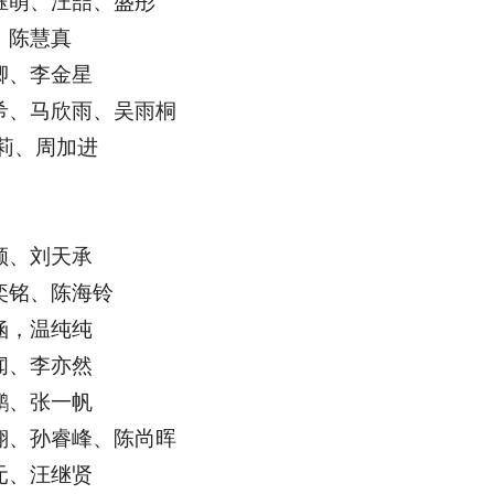
钰萌、汪喆、盛彤
、陈慧真
卿、李金星
希、马欣雨、吴雨桐
莉、周加进
顺、刘天承
奕铭、陈海铃
涵，温纯纯
闻、李亦然
鹏、张一帆
翔、孙睿峰、陈尚晖
元、汪继贤