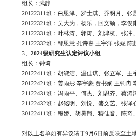
组长：武静
20122311
班：白恩泽、罗士淇、乔明月、张
20122321
班：吴大为，杨乐，回文颉，李俊
21122331
班：叶林涛、郭涛、刘津杭、张冲
21122332
班：邹恩慧 孔诗睿 王宇洋 张妮 陈
3
、
2024级研究生认定评议小组
组长：钟琦
20122411
班：胡淑洁、温佳琪、张立军、王
20122421
班：姜雨彤 辛宇豪 贾书娴 王钧冉 
21122431
班：冯雨平、何杰、刘思齐、蔡涛
21122432
班：赵铭明、刘悦、盛文艺、张译
30122411
班：穆娇、胡昊翔、穆佳音、陈奇
对以上名单如有异议请于9月6日前反映至土