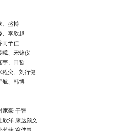
欣、盛博
烨、李欣越
乔同予佳
晨曦、宋锦仪
嘉宇、田哲
张程奕、刘行健
宇航、韩博
尉家豪 于智
杜欣洋 康达颢文
孙艺菲 翁佳慧