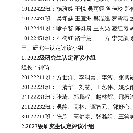
10122422
班：杨雅婷 于悦 吴雨霆 鲁佳玲 郑
10122431
班：吴翊赫 王宜洲 樊泓逸 罗雪燕 
10122441
班：喻子鉴 陈烁晨 王振枭 凌红霞 
10122451
班：石衡钰 路千慧 王一方 李笑颜 
三、研究生认定评议小组
1. 2022
级研究生认定评议小组
组长：钟琦
20122211
班：方世洋、李润嘉、李溥、张博
20122221
班：王清华、刘慧、王艺伟、姚欣
21122231
班：张琦、郭鹏程、赵林辉、邢振
21122232
班：吴静、高林、谭智元、郭妤心
30122211
班：陈欣、高梦雯、张雅娉、王笑
2.2023
级研究生认定评议小组