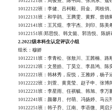
10122121
班：周俊熹、陈书高、张润东、寇
10122122
班：李健、吕柯毅、田金、周枝俏
10122131
班：和学鹃、王腾雯、黄辉、曾德
10122141
班：王芃焜、李宇杰、刘印、陈美
10122151
班:郑思悦、韩文懿、郭浩悦、陈妍
2.2022
级本科生认定评议小组
组长：穆娇
10122211
班：李青松、张敖川、王茜楠、路
10122212
班：文昱皓、丁昊立、李昌鸿、陈
10122221
班：韩林秀，应悦，王雅婷，杨子
10122222
班：刘萱、黄竟莹、赵子申、张博
10122231
班：李星雨、任祺毓、韩旭、李万
10122241
班：颜馨月、付萌、冯扬婷、马云
10122251
班：韩子乔、江南、李语微、周启