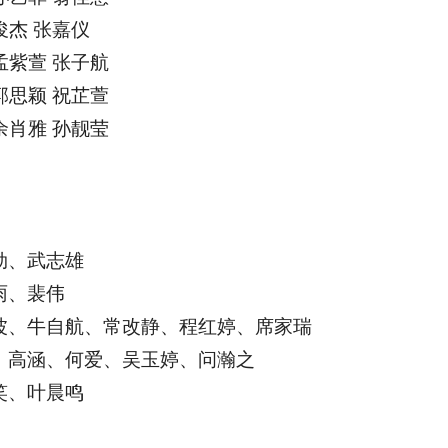
俊杰 张嘉仪
孟紫萱 张子航
郭思颖 祝芷萱
余肖雅 孙靓莹
勋、武志雄
雨、裴伟
波、牛自航、常改静、程红婷、席家瑞
、高涵、何爱、吴玉婷、问瀚之
笑、叶晨鸣