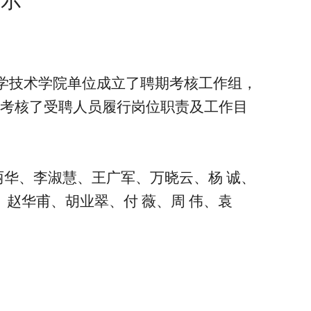
公示
科学技术学院单位成立了聘期考核工作组，
重点考核了受聘人员履行岗位职责及工作目
丽华、李淑慧、王广军、万晓云、杨 诚、
、赵华甫、胡业翠、付 薇、周 伟、袁