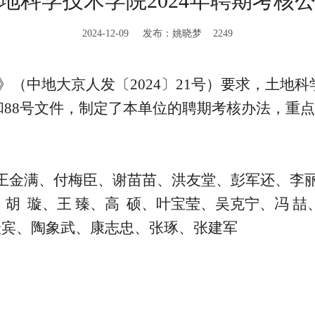
地科学技术学院2024年聘期考核
2024-12-09 发布：姚晓梦
2249
（中地大京人发〔2024〕21号）要求，土地
7号和88号文件，制定了本单位的聘期考核办法，
：
王金满、付梅臣、谢苗苗、洪友堂、彭军还、李
胡 璇、王 臻、高 硕、叶宝莹、吴克宁、冯 喆
跃宾、陶象武、康志忠、张琢、张建军