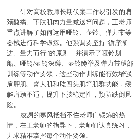
针对高校教师长期伏案工作易引发的肩
颈酸痛、下肢肌肉力量减退等问题，王老师
重点讲解了如何运用哑铃、壶铃、弹力带等
器械进行科学锻炼。他强调要坚持“循序渐
进、量力而行”的原则，并演示了哑铃划
船、哑铃/壶铃深蹲、壶铃蹲举及弹力带腿部
训练等动作要领，这些动作训练能有效增强
肩胛肌、臀大肌和肱四头肌等肌群功能，缓
解肩颈不适，提升下肢稳定性，预防跌倒风
险。
凌冽的寒风抵挡不住老师们锻炼的热
情，在王老师的指导下，老师们认真练习，
力求精准掌握每个动作要领。